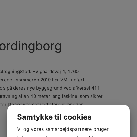
Vordingborg
belægningSted: Højgaardsvej 4, 4760
llerede i sommeren 2019 har VML udført
d’s på deres nye byggegrund ved afkørsel 41 i
gravning af en 40 meter lang faskine, som sikrer
ter kloaksystemet ved store mængder …
Samtykke til cookies
Vi og vores samarbejdspartnere bruger