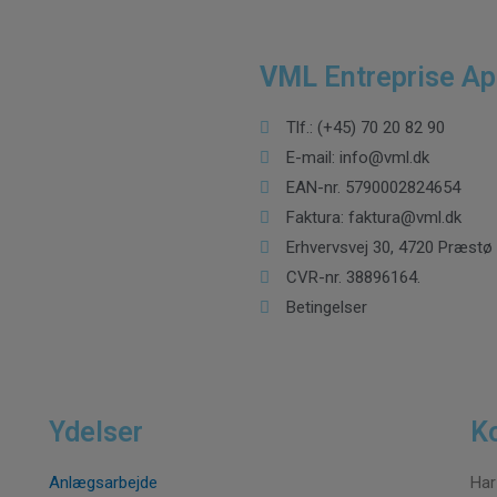
VML
Entreprise A
Tlf.: (+45) 70 20 82 90
E-mail: info@vml.dk
EAN-nr. 5790002824654
Faktura: faktura@vml.dk
Erhvervsvej 30, 4720 Præstø
CVR-nr. 38896164.
Betingelser
Ydelser
K
Anlægsarbejde
Har