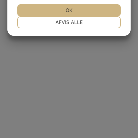
JA
NEJ
OK
JA
NEJ
NØDVENDIGE
PRÆFERENCER
AFVIS ALLE
JA
NEJ
JA
NEJ
MARKETING
STATISTIK