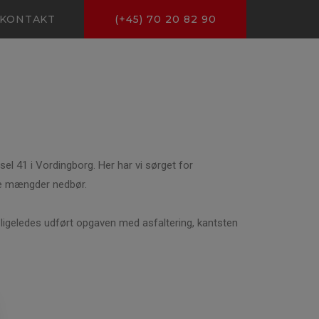
KONTAKT
(+45) 70 20 82 90
l 41 i Vordingborg. Her har vi sørget for
re mængder nedbør.
r ligeledes udført opgaven med asfaltering, kantsten