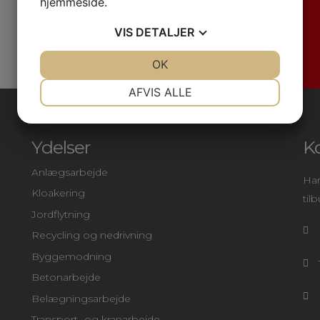
hjemmeside.
VIS
DETALJER
JA
NEJ
OK
JA
NEJ
NØDVENDIGE
PRÆFERENCER
AFVIS ALLE
JA
NEJ
JA
NEJ
MARKETING
STATISTIK
Ydelser
K
Anlægsarbejde
Har
Kloakering
til
Jordflytning
Recycling og nedrivning
Byggemodning
Betonarbejde
Belægningsarbejde
Transport- og kranarbejde