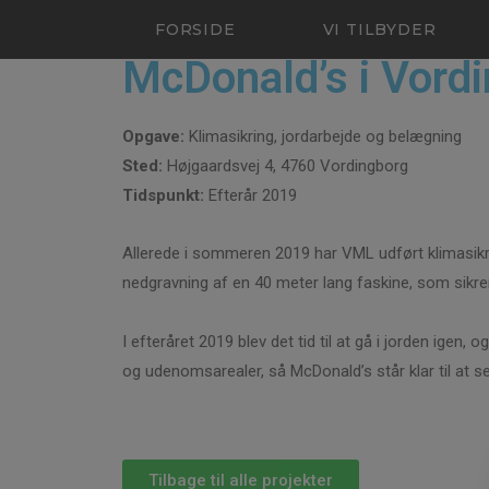
FORSIDE
VI TILBYDER
McDonald’s i Vord
Opgave:
Klimasikring, jordarbejde og belægning
Sted:
Højgaardsvej 4, 4760 Vordingborg
Tidspunkt:
Efterår 2019
Allerede i sommeren 2019 har VML udført klimasikri
nedgravning af en 40 meter lang faskine, som sik
I efteråret 2019 blev det tid til at gå i jorden ige
og udenomsarealer, så McDonald’s står klar til at se
Tilbage til alle projekter