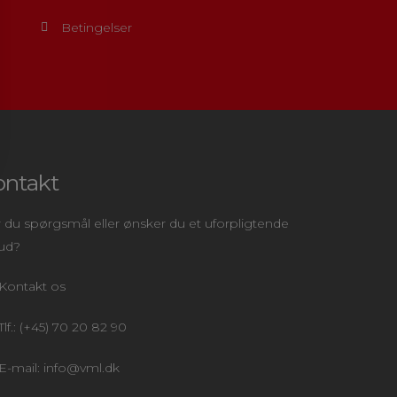
Betingelser
ontakt
 du spørgsmål eller ønsker du et uforpligtende
bud?
Kontakt os
Tlf.: (+45) 70 20 82 90
E-mail: info@vml.dk