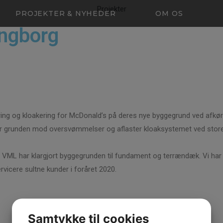
Projekter
PROJEKTER & NYHEDER
OM OS
ingborg
ng og kloakering for McDonald’s på deres nye byggegrund ved afkørse
rer grunden mod oversvømmelser og aflaster kloaksystemet ved sto
n, og VML har klargjort byggegrunden til fundament og terrændæk. Vi ha
rvicere sultne kunder i foråret 2020.
Samtykke til cookies