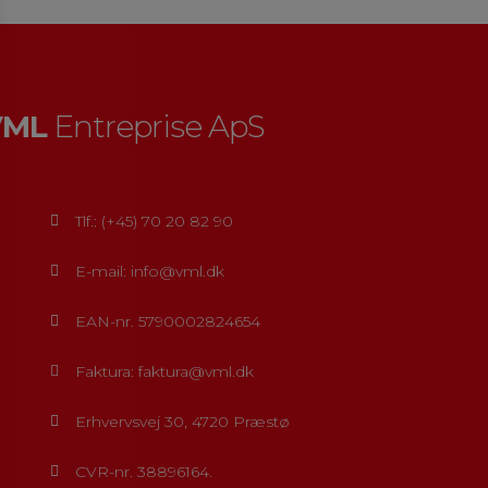
VML
Entreprise ApS
Tlf.: (+45) 70 20 82 90
E-mail: info@vml.dk
EAN-nr. 5790002824654
Faktura: faktura@vml.dk
Erhvervsvej 30, 4720 Præstø
CVR-nr. 38896164.